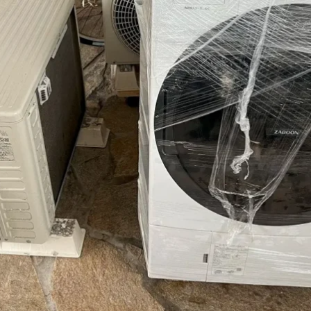
のみ）（買取 or 無料回収）
飯器・ガスコンロ・IHコンロなど）の買取条件（※回収不可）
収）
（買取OK）
日置市）
気温水器の回収（買取）も対応
）
もまとめて無料）
0の仕組みがあるから）
こが強み）