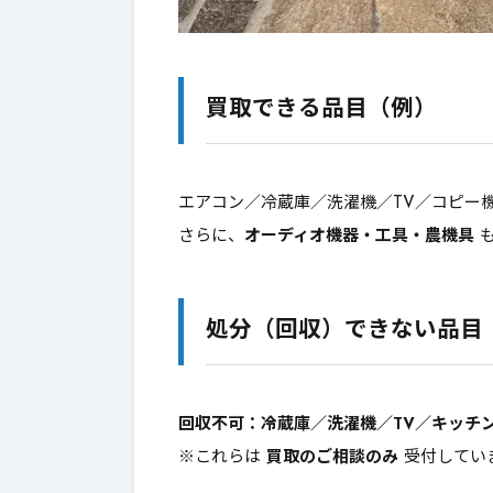
② 海外貿易ルート（独自ルー
4-2.
仕組みがあるから「高価買取」
4-3.
買取できる品目（例）
写真で事前査定｜送ってほしい
5.
エアコン／冷蔵庫／洗濯機／TV／コピー機
まずはこれだけでOK（共通：最
5-1.
さらに、
オーディオ機器・工具・農機具
も
品目別：追加であると早い写真
5-2.
出張買取の流れ（STEP）「日
6.
処分（回収）できない品目
よくある質問（FAQ）｜日置市
7.
お問い合わせ（出張買取・回収
回収不可：冷蔵庫／洗濯機／TV／キッチ
8.
※これらは
買取のご相談のみ
受付してい
写真を送るだけでOK｜最短で
8-1.