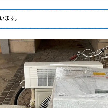
要）
います。
テンツ）
無料回収）
）
ム式）（※回収不可）