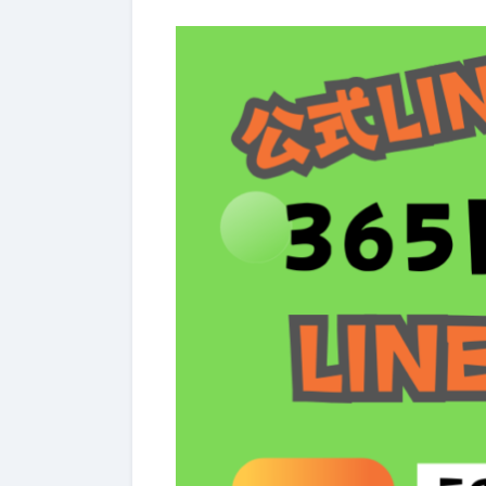
一般のお客様：まず送ってほし
8-2.
業者様向け：エコキュート・電
8-3.