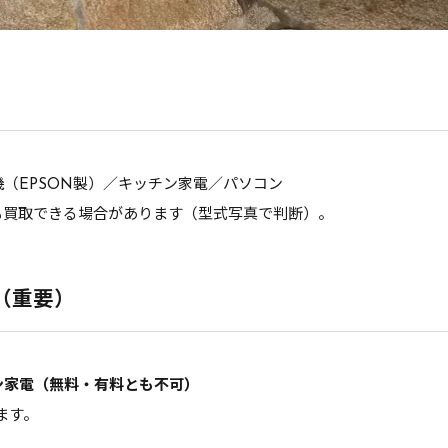
ト）
＋「取扱いが広い」
写真テンプレ（日置市）
（EPSON製）／キッチン家電／パソコン
短4点）
買取できる場合があります（型式写真で判断）。
置市（伊集院・東市来・日吉・吹上）」
（重要）
の家電出張買取
のご相談はこちら）｜日置市
ン家電（無料・有料とも不可）
ます。
「買取可否・回収可否」をご案内します