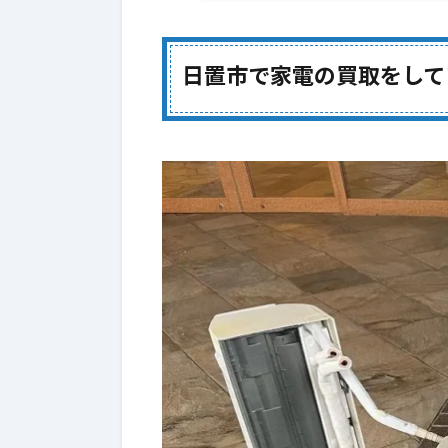
買取できる品目（例）
1-1.
処分（回収）できない品目（重
1-2.
日置市で家電の買取をして
品目別の買取条件（メインコン
2.
エアコンの買取条件（買取 or 
2-1.
冷蔵庫の買取条件（※回収不可
2-2.
基本の買取条件
2-2-1.
買取が難しい例（要写真確認）
2-2-2.
洗濯機の買取条件（縦型／ドラ
2-3.
基本の買取条件
2-3-1.
TVの買取条件（※回収不可）
2-4.