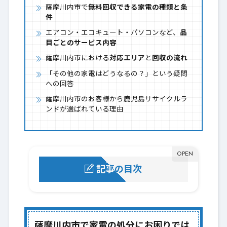
薩摩川内市で
無料回収できる家電の種類と条
件
エアコン・エコキュート・パソコンなど、
品
目ごとのサービス内容
薩摩川内市における
対応エリア
と
回収の流れ
「その他の家電はどうなるの？」という疑問
への回答
薩摩川内市のお客様から鹿児島リサイクルラ
ンドが選ばれている理由
記事の目次
薩摩川内市で家電の処分にお困りではあり
1.
ませんか？
薩摩川内市で無料回収できる家電一覧
薩摩川内市で家電の処分にお困りでは