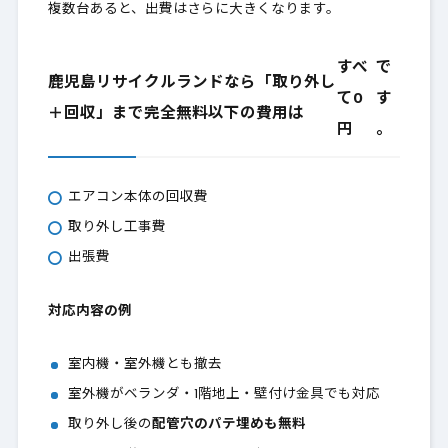
複数台あると、出費はさらに大きくなります。
すべ
で
鹿児島リサイクルランドなら「取り外し
て0
す
＋回収」まで完全無料以下の費用は
円
。
エアコン本体の回収費
取り外し工事費
出張費
対応内容の例
室内機・室外機とも撤去
室外機がベランダ・1階地上・壁付け金具でも対応
取り外し後の
配管穴のパテ埋めも無料