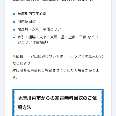
薩摩川内市内は、
市内全域
で回収対応が可能です。
薩摩川内市中心部
川内駅周辺
隈之城・永利・平佐エリア
水引・樋脇・入来・東郷・里・上甑・下甑 など（一
部エリアは要相談）
※離島・一部山間部については、トラックでの進入状況
などにより
対応可否を事前にご相談させていただく場合がありま
す。
薩摩川内市からの家電無料回収のご依
頼方法