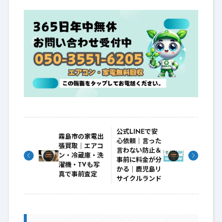
公式LINEで安
霧島市の家電出
心依頼｜言った
張買取｜エアコ
言わない防止＆
ン・冷蔵庫・洗
事前に料金が分
濯機・TVも写
かる｜鹿児島リ
真で事前査定
サイクルランド