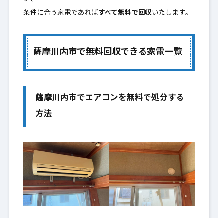
条件に合う家電であれば
すべて無料で回収
いたします。
薩摩川内市での対応エリア
3.
薩摩川内市からの家電無料回収のご依頼方
4.
法
薩摩川内市で無料回収できる家電一覧
鹿児島リサイクルランドが薩摩川内市で選
5.
ばれる理由
薩摩川内市でエアコンを無料で処分する
薩摩川内市のお客様からよくいただくご質
6.
方法
問
薩摩川内市で家電をお得＆安心に片付けた
7.
い方へ