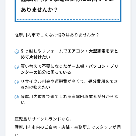
2.
ありませんか？
薩摩川内市でエアコンを無料で処分する方法
2-1.
一般的なエアコン処分費用との比較
2-1-1.
薩摩川内市でこんなお悩みはありませんか？
鹿児島リサイクルランドなら「取り外し＋回
2-1-2.
収」まで完全無料以下の費用はすべて0円です。
引っ越しやリフォームで
エアコン・大型家電をまと
エコキュート・電気温水器（業者様向けサー
2-2.
めて片付けたい
ビス）
買い替えで不要になった
ゲーム機・パソコン・プリ
ンターの処分に困っている
ゲーム機無料回収
2-3.
リサイクル料金や運搬費が高くて、
処分費用をでき
るだけ抑えたい
パソコン無料回収（HDD破壊証明書発行も可
2-4.
能）
薩摩川内市まで来てくれる家電回収業者が分からな
い
プリンター無料回収（EPSON製のみ・2025年
2-5.
度）
鹿児島リサイクルランドなら、
薩摩川内市内のご自宅・店舗・事務所までスタッフが伺
上記と一緒なら回収できるその他家電
2-6.
い、