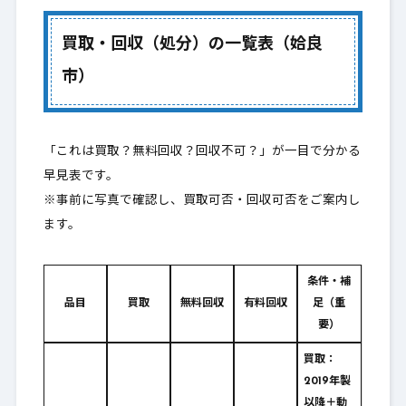
買取・回収（処分）の一覧表（姶良
市）
「これは買取？無料回収？回収不可？」が一目で分かる
早見表です。
※事前に写真で確認し、買取可否・回収可否をご案内し
ます。
条件・補
品目
買取
無料回収
有料回収
足（重
要）
買取：
2019年製
以降＋動