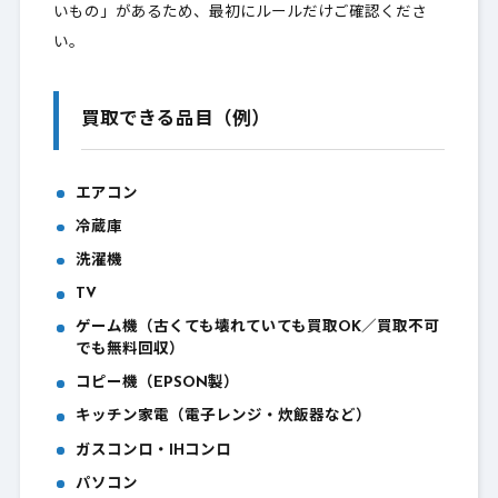
いもの」があるため、最初にルールだけご確認くださ
んか？
い。
姶良市で出張買取できる家電一覧
3.
エアコンの買取条件（買取 or 無料回収）
3-1.
買取できる品目（例）
冷蔵庫の買取条件（※処分不可）
3-2.
エアコン
洗濯機の買取条件（※処分不可）
3-3.
冷蔵庫
TVの買取条件（※処分不可）
3-4.
洗濯機
ゲーム機（古くても・壊れていても買取OK／
TV
3-5.
買取不可でも無料回収）
ゲーム機（古くても壊れていても買取OK／買取不可
でも無料回収）
コピー機（EPSON製のみ：買取 or 無料回収）
3-6.
コピー機（EPSON製）
キッチン家電（電子レンジ・炊飯器・ガスコ
3-7.
キッチン家電（電子レンジ・炊飯器など）
ンロ・IHコンロなど）（※回収不可）
ガスコンロ・IHコンロ
パソコン
パソコン（買取 または 無料回収）
3-8.