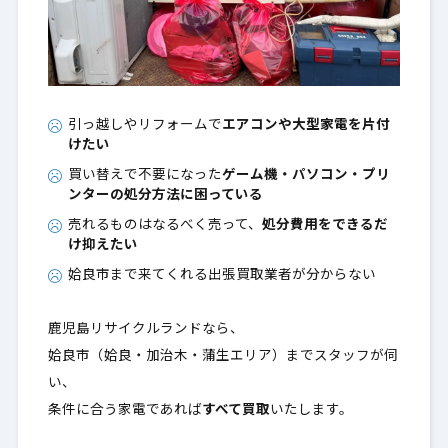
引っ越しやリフォームで
エアコンや大型家電を片付
けたい
買い替えで不要になった
ゲーム機・パソコン・プリ
ンターの処分方法に困っている
売れるものはなるべく売って、
処分費用をできるだ
け抑えたい
姶良市まで来てくれる出張買取業者が分からない
鹿児島リサイクルランドなら、
姶良市（姶良・加治木・蒲生エリア）までスタッフが伺
い、
条件に合う家電であれば
すべて買取
いたします。