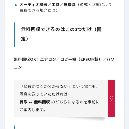
オーディオ機器／工具／農機具
（型式・状態により
オーディオ機器／工具／農機具（買取OK）
3-9.
買取できる場合あり）
買取・回収（処分）の一覧表（姶良市）
4.
無料回収できるのはこの3つだけ（固
業者様向け（交換工事で出た機器）
4-1.
定）
エコキュート・電気温水器の回収（買取）
5.
無料回収OK：エアコン／コピー機（EPSON製）／パソ
も対応（姶良市）
コン
回収（買取）料金（業者様向け）
5-1.
当社の強み｜現場回収＋廃棄物もまとめて無
5-2.
「値段がつくか分からない」という場合も、
料回収
写真を送っていただければ
買取 or 無料回収
のどちらになるかを事前に
立ち合い無し回収をご希望の場合
5-3.
ご案内します。
業者様：送ってほしい情報テンプレ（最短）
5-4.