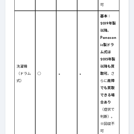
可
基本：
2019年製
以降
。
Panason
ic製ドラ
ム式は
2015年製
洗濯機
以降も買
（ドラム
○
×
×
取可
。さ
式）
らに
故障
でも買取
できる場
合あり
（症状で
判断）。
※回収不
可