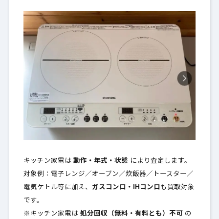
キッチン家電は
動作・年式・状態
により査定します。
対象例：電子レンジ／オーブン／炊飯器／トースター／
電気ケトル等に加え、
ガスコンロ・IHコンロ
も買取対象
です。
※キッチン家電は
処分回収（無料・有料とも）不可
の