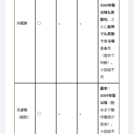
2015年製
以降も買
取可
。さ
冷蔵庫
○
×
×
らに
故障
でも買取
できる場
合あり
（症状で
判断）。
※回収不
可
基本：
2019年製
以降
（脱
洗濯機
水まで動
○
×
×
（縦型）
作確認が
目安）。
※回収不