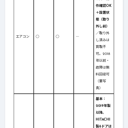
作確認OK
＋設置状
態（取り
外し前）
／取り外
エアコン
○
○
―
し済みは
買取不
可。2018
年以前・
故障は無
料回収可
（要写
真）
基本：
2019年製
以降
。
HITACHI
製6ドアは