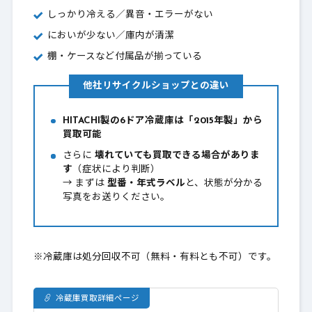
しっかり冷える／異音・エラーがない
においが少ない／庫内が清潔
棚・ケースなど付属品が揃っている
他社リサイクルショップとの違い
HITACHI製の6ドア冷蔵庫は「2015年製」から
買取可能
さらに
壊れていても買取できる場合がありま
す
（症状により判断）
→ まずは
型番・年式ラベル
と、状態が分かる
写真をお送りください。
※冷蔵庫は処分回収不可（無料・有料とも不可）です。
冷蔵庫買取詳細ページ