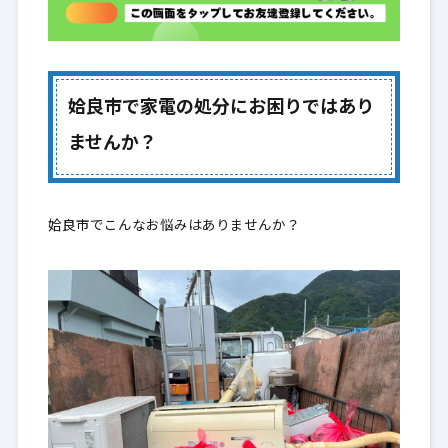
対応エリア（姶良市）
9.
姶良市のお客様からよくいただくご質問
10.
お問い合わせ（出張買取・無料回収のご相
11.
姶良市で家電の処分にお困りではあり
談はこちら）｜姶良市
ませんか？
写真を送るだけでOK｜最短で「買取可否・回
11-1.
収可否」をご案内します
一般のお客様：まず送ってほしい写真（最短4
姶良市でこんなお悩みはありませんか？
11-2.
点）
業者様向け：エコキュート・電気温水器の回
11-3.
収（買取）