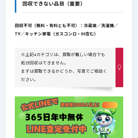
高価買取できる理由（売れ残り0の仕組み）
回収できない品目（重要）
6.
① 独自の国内販売ルート（ここが強み）
6-1.
回収不可（無料・有料とも不可）：冷蔵庫／洗濯機／
② 海外貿易ルート
6-2.
TV／キッチン家電（ガスコンロ・IH含む）
仕組みがあるから「高価買取」＋「取扱いが
6-3.
広い」
※上記4カテゴリは、買取が難しい場合でも
処分回収はできません。
写真で事前査定｜送ってほしい写真テンプレ
7.
まずは買取できるかどうか、写真でご相談く
（姶良市）
ださい。
まずはこれだけでOK（共通：最短4点）
7-1.
品目別：追加であると早い写真
7-2.
出張買取の流れ（STEP）「姶良市（姶良・
8.
加治木・蒲生）」