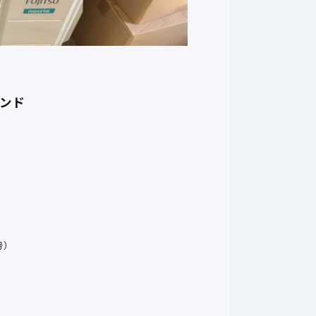
ンド
号）