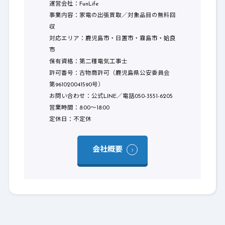
運営会社：FunLife
事業内容：家電の出張買取／対象品目の無料回
収
対応エリア：鹿児島市・日置市・霧島市・姶良
市
保有資格：第二種電気工事士
許可番号：古物商許可（鹿児島県公安委員会
第961020041590号）
お問い合わせ：公式LINE／電話050-3551-6205
営業時間：8:00〜18:00
定休日：不定休
会社概要