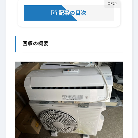
記事の目次
回収の概要
0-1.
ご依頼のきっかけ
0-2.
回収の概要
当日の作業の流れ
1.
スタッフより
1-1.