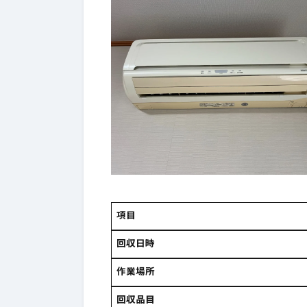
お問合せはこちら
2-1.
霧島市エアコン無料回収実績
2-2.
項目
回収日時
作業場所
回収品目