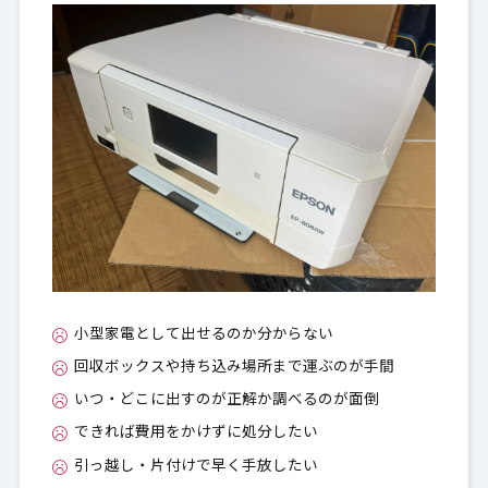
理由1：対象なら0円（海外で需要があるため
3-1.
無料回収が可能）
理由2：LINEで写真を送るだけ（対象判定が早
3-2.
い）
理由3：処分の手間が減る（調べる・運ぶを省
3-3.
ける）
なぜEPSONプリンターを無料回収できる
4.
の？（貿易ルートだけで濃い版）
小型家電として出せるのか分からない
無料回収の対象を「EPSON製・単機能」に絞
4-1.
る理由
回収ボックスや持ち込み場所まで運ぶのが手間
いつ・どこに出すのが正解か調べるのが面倒
対象かどうかは写真で即判定できます
4-2.
できれば費用をかけずに処分したい
引っ越し・片付けで早く手放したい
申し込み方法と回収の流れ（ルート回収／
5.