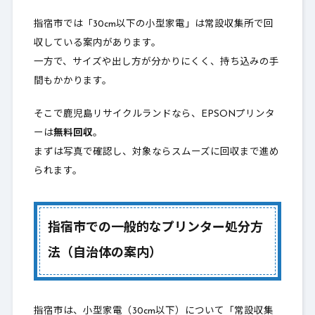
立ち合い無し対応）
指宿市では「30cm以下の小型家電」は常設収集所で回
よくある質問（FAQ）
収している案内があります。
6.
一方で、サイズや出し方が分かりにくく、持ち込みの手
指宿市でEPSONプリンターの処分にお困り
7.
間もかかります。
なら鹿児島リサイクルランドへ。
そこで鹿児島リサイクルランドなら、EPSONプリンタ
ーは
無料回収
。
まずは写真で確認し、対象ならスムーズに回収まで進め
られます。
指宿市での一般的なプリンター処分方
法（自治体の案内）
指宿市は、小型家電（30cm以下）について「常設収集