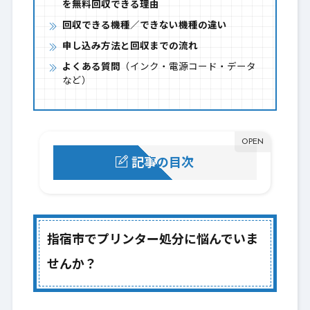
を無料回収できる理由
回収できる機種／できない機種の違い
申し込み方法と回収までの流れ
よくある質問
（インク・電源コード・データ
など）
記事の目次
指宿市でプリンター処分に悩んでいません
1.
か？
指宿市での一般的なプリンター処分方法
指宿市でプリンター処分に悩んでいま
2.
（自治体の案内）
せんか？
鹿児島リサイクルランドが指宿市で選ばれ
3.
る理由