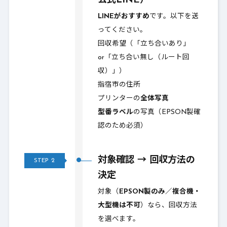
公式LINE）
LINEがおすすめ
です。以下を送
ってください。
回収希望（「立ち合いあり」
or「立ち合い無し（ルート回
収）」）
指宿市の住所
プリンターの
全体写真
型番ラベル
の写真（EPSON製確
認のため必須）
対象確認 → 回収方法の
STEP
2
決定
対象（
EPSON製のみ／複合機・
大型機は不可
）なら、回収方法
を選べます。